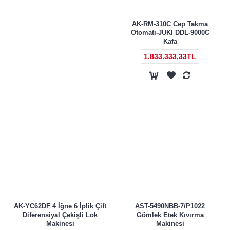
AK-RM-310C Cep Takma
Otomatı-JUKI DDL-9000C
Kafa
1.833.333,33TL
AK-YC62DF 4 İğne 6 İplik Çift
AST-5490NBB-7/P1022
Diferensiyal Çekişli Lok
Gömlek Etek Kıvırma
Makinesi
Makinesi