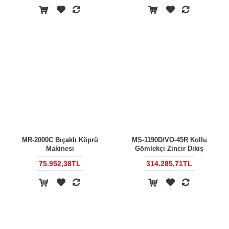
MR-2000C Bıçaklı Köprü
MS-1190D/VO-45R Kollu
Makinesi
Gömlekçi Zincir Dikiş
75.952,38TL
314.285,71TL