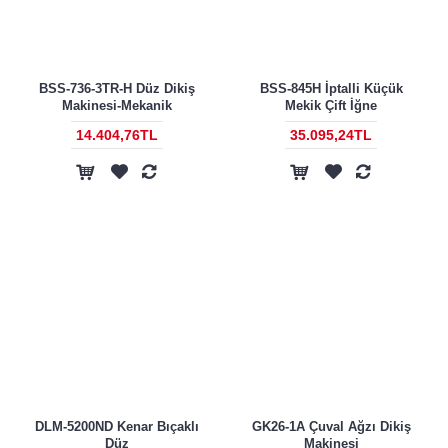
BSS-736-3TR-H Düz Dikiş
BSS-845H İptalli Küçük
Makinesi-Mekanik
Mekik Çift İğne
14.404,76TL
35.095,24TL
DLM-5200ND Kenar Bıçaklı
GK26-1A Çuval Ağzı Dikiş
Düz
Makinesi