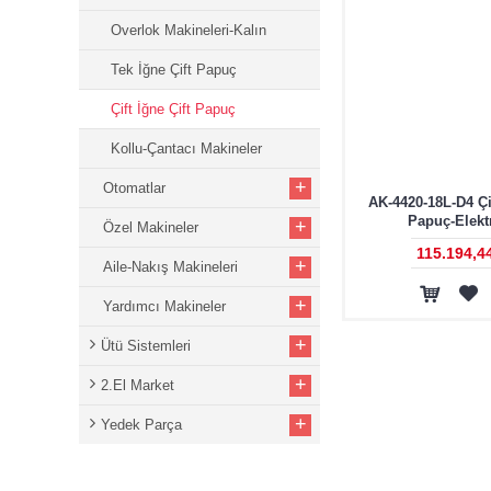
Overlok Makineleri-Kalın
Tek İğne Çift Papuç
Çift İğne Çift Papuç
Kollu-Çantacı Makineler
+
Otomatlar
AK-4420-18L-D4 Çif
Papuç-Elekt
+
Özel Makineler
115.194,4
+
Aile-Nakış Makineleri
+
Yardımcı Makineler
+
Ütü Sistemleri
+
2.El Market
+
Yedek Parça