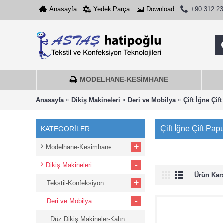
Anasayfa
Yedek Parça
Download
+90 312 23
MODELHANE-KESIMHANE
Anasayfa
Dikiş Makineleri
Deri ve Mobilya
Çift İğne Çif
Çift İğne Çift Pap
KATEGORİLER
+
Modelhane-Kesimhane
-
Dikiş Makineleri
Ürün Karşı
+
Tekstil-Konfeksiyon
-
Deri ve Mobilya
Düz Dikiş Makineler-Kalın