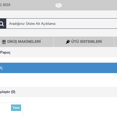
1 6019
TL
DIKIŞ MAKINELERI
ÜTÜ SISTEMLERI
t Papuç
uç
laştır (0)
Yeni