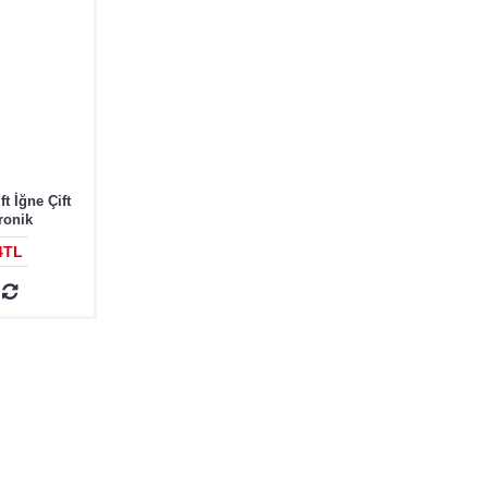
t İğne Çift
ronik
4TL